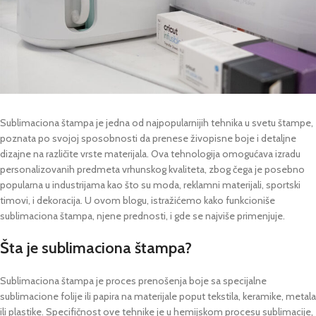
Sublimaciona štampa je jedna od najpopularnijih tehnika u svetu štampe,
poznata po svojoj sposobnosti da prenese živopisne boje i detaljne
dizajne na različite vrste materijala. Ova tehnologija omogućava izradu
personalizovanih predmeta vrhunskog kvaliteta, zbog čega je posebno
popularna u industrijama kao što su moda, reklamni materijali, sportski
timovi, i dekoracija. U ovom blogu, istražićemo kako funkcioniše
sublimaciona štampa, njene prednosti, i gde se najviše primenjuje.
Šta je sublimaciona štampa?
Sublimaciona štampa je proces prenošenja boje sa specijalne
sublimacione folije ili papira na materijale poput tekstila, keramike, metala
ili plastike. Specifičnost ove tehnike je u hemijskom procesu sublimacije,