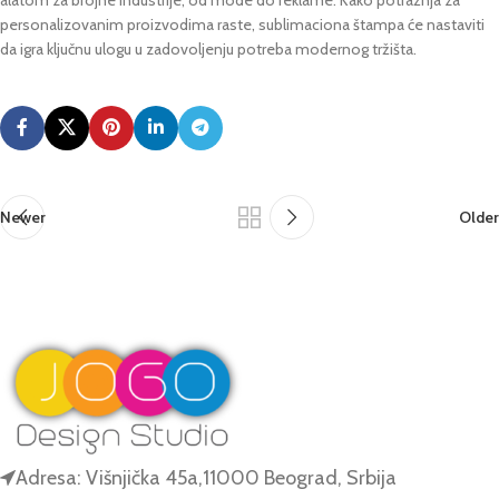
alatom za brojne industrije, od mode do reklame. Kako potražnja za
personalizovanim proizvodima raste, sublimaciona štampa će nastaviti
da igra ključnu ulogu u zadovoljenju potreba modernog tržišta.
Newer
Older
Adresa: Višnjička 45a,11000 Beograd, Srbija