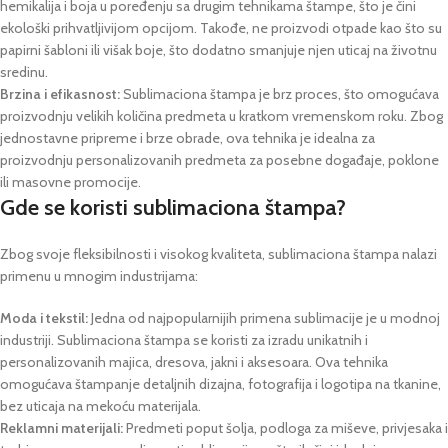
hemikalija i boja u poređenju sa drugim tehnikama štampe, što je čini
ekološki prihvatljivijom opcijom. Takođe, ne proizvodi otpade kao što su
papirni šabloni ili višak boje, što dodatno smanjuje njen uticaj na životnu
sredinu.
Brzina i efikasnost:
Sublimaciona štampa je brz proces, što omogućava
proizvodnju velikih količina predmeta u kratkom vremenskom roku. Zbog
jednostavne pripreme i brze obrade, ova tehnika je idealna za
proizvodnju personalizovanih predmeta za posebne događaje, poklone
ili masovne promocije.
Gde se koristi sublimaciona štampa?
Zbog svoje fleksibilnosti i visokog kvaliteta, sublimaciona štampa nalazi
primenu u mnogim industrijama:
Moda i tekstil:
Jedna od najpopularnijih primena sublimacije je u modnoj
industriji. Sublimaciona štampa se koristi za izradu unikatnih i
personalizovanih majica, dresova, jakni i aksesoara. Ova tehnika
omogućava štampanje detaljnih dizajna, fotografija i logotipa na tkanine,
bez uticaja na mekoću materijala.
Reklamni materijali:
Predmeti poput šolja, podloga za miševe, privjesaka i