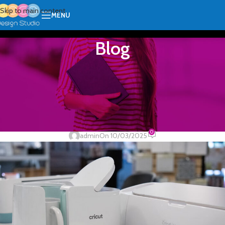
Skip to main content
MENU
Blog
ŠTAMPA
Sublimaciona štampa: Tehnologija
koja menja svet personalizovanih
proizvoda
0
admin
On 10/03/2025