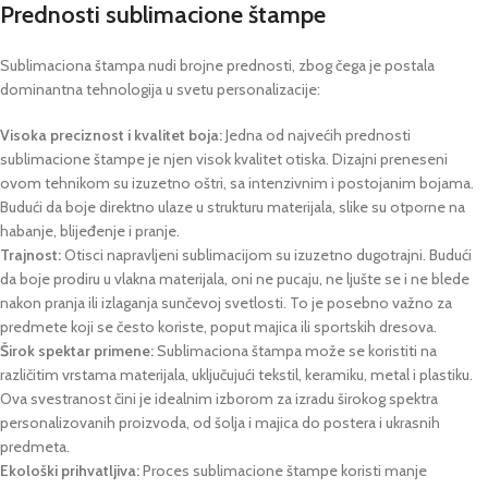
Prednosti sublimacione štampe
Sublimaciona štampa nudi brojne prednosti, zbog čega je postala
dominantna tehnologija u svetu personalizacije:
Visoka preciznost i kvalitet boja:
Jedna od najvećih prednosti
sublimacione štampe je njen visok kvalitet otiska. Dizajni preneseni
ovom tehnikom su izuzetno oštri, sa intenzivnim i postojanim bojama.
Budući da boje direktno ulaze u strukturu materijala, slike su otporne na
habanje, blijeđenje i pranje.
Trajnost:
Otisci napravljeni sublimacijom su izuzetno dugotrajni. Budući
da boje prodiru u vlakna materijala, oni ne pucaju, ne ljušte se i ne blede
nakon pranja ili izlaganja sunčevoj svetlosti. To je posebno važno za
predmete koji se često koriste, poput majica ili sportskih dresova.
Širok spektar primene:
Sublimaciona štampa može se koristiti na
različitim vrstama materijala, uključujući tekstil, keramiku, metal i plastiku.
Ova svestranost čini je idealnim izborom za izradu širokog spektra
personalizovanih proizvoda, od šolja i majica do postera i ukrasnih
predmeta.
Ekološki prihvatljiva:
Proces sublimacione štampe koristi manje