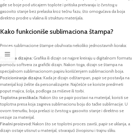
gde se boje pod uticajem toplote i pritiska pretvaraju iz čvrstog u
gasovito stanje bez prelaska kroz tečnu fazu, što omogućava da boja
direktno prodre u vlakna ili strukturu materijala.
Kako funkcioniše sublimaciona štampa?
Proces sublimacione štampe obuhvata nekoliko jednostavnih koraka:
Priprema dizajna:
Grafika ili dizajn se najpre kreiraju u digitalnom formatu
pomoću softvera za grafički dizajn. Nakon toga, dizajn se štampa na
specijalnom sublimacionom papiru korišćenjem sublimacionih boja.
Pozicioniranje dizajna:
Kada je dizajn odštampan, papir se postavlja na
materijal koji želite da personalizujete. Najčešće se koriste predmeti
poput majica, šolja, podloga za miševe ili torbi.
Toplotna preslikača:
Nakon što se papir postavi na materijal, koristi se
toplotna presa koja zagreva sublimacionu boju do tačke sublimacije. U
ovom trenutku, boja prelazi iz čvrstog u gasovito stanje i direktno se
vezuje za materijal.
Finalni proizvod:
Nakon što se toplotni proces završi, papir se uklanja, a
dizajn ostaje utisnut u materijal, stvarajući živopisnu i trajnu sliku.