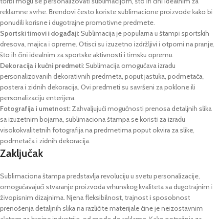
torbi mogu se personalizovati sublimacijom, što ih čini idealnim za
reklamne svrhe. Brendovi često koriste sublimacione proizvode kako bi
ponudili korisne i dugotrajne promotivne predmete.
Sportski timovi i događaji:
Sublimacija je popularna u štampi sportskih
dresova, majica i opreme. Otisci su izuzetno izdržljivi i otporni na pranje,
što ih čini idealnim za sportske aktivnosti i timsku opremu.
Dekoracija i kućni predmeti:
Sublimacija omogućava izradu
personalizovanih dekorativnih predmeta, poput jastuka, podmetača,
postera i zidnih dekoracija. Ovi predmeti su savršeni za poklone ili
personalizaciju enterijera.
Fotografija i umetnost:
Zahvaljujući mogućnosti prenosa detaljnih slika
sa izuzetnim bojama, sublimaciona štampa se koristi za izradu
visokokvalitetnih fotografija na predmetima poput okvira za slike,
podmetača i zidnih dekoracija.
Zaključak
Sublimaciona štampa predstavlja revoluciju u svetu personalizacije,
omogućavajući stvaranje proizvoda vrhunskog kvaliteta sa dugotrajnim i
živopisnim dizajnima. Njena fleksibilnost, trajnost i sposobnost
prenošenja detaljnih slika na različite materijale čine je neizostavnim