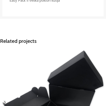
Easy Pack II velika poklon kutija
Related projects