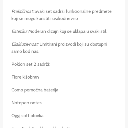
Prakti
č
nost:
Svaki set sadrži funkcionalne predmete
koji se mogu koristiti svakodnevno
Estetiku:
Moderan dizajn koji se uklapa u svaki stil.
Ekskluzivnost:
Limitirani proizvodi koji su dostupni
samo kod nas.
Poklon set 2 sadrži:
Fiore kišobran
Como pomoćna baterija
Notepen notes
Oggi soft olovka