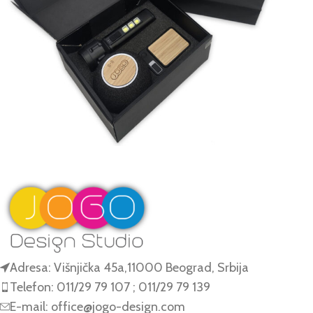
Poklon set 4
Setovi
Adresa: Višnjička 45a,11000 Beograd, Srbija
Telefon: 011/29 79 107 ; 011/29 79 139
E-mail: office@jogo-design.com